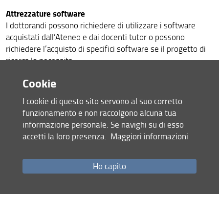
Attrezzature software
I dottorandi possono richiedere di utilizzare i software
acquistati dall’Ateneo e dai docenti tutor o possono
richiedere l’acquisto di specifici software se il progetto di
ricerca lo necessita
Cookie
Piattaforme dipartimentali di ricerca
Per maggiori informazioni si possono consultare le
I cookie di questo sito servono al suo corretto
Piattaforme DMSC
funzionamento e non raccolgono alcuna tua
Biblioteche
informazione personale. Se navighi su di esso
Sono a disposizione dei dottorandi le risorse della
accetti la loro presenza.
Maggiori informazioni
biblioteca Biomedica, come principale biblioteca del
dottorato.
Ho capito
Per maggiori informazioni
consulta
La biblioteca Biomedica vanta una serie di abbonamenti a
riviste specialistiche di grande utilità e la possibilità di