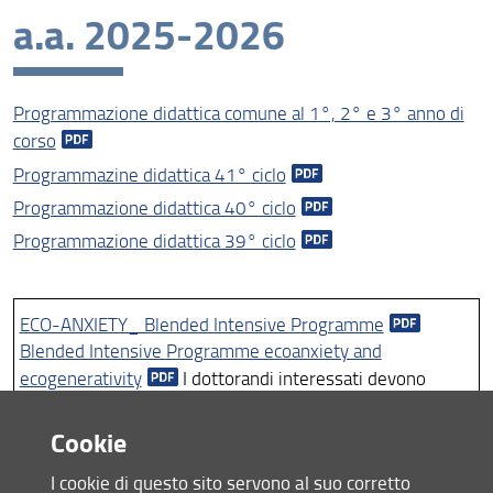
a.a. 2025-2026
a.a. 2023-2024
a.a. 2024-2025
Programmazione didattica comune al 1°, 2° e 3° anno di
a.a. 2025-2026
corso
Programmazine didattica 41° ciclo
Programmazione didattica 40° ciclo
Programmazione didattica 39° ciclo
ECO-ANXIETY_ Blended Intensive Programme
Blended Intensive Programme ecoanxiety and
ecogenerativity
I dottorandi interessati devono
rispondere al bando per Blended Intensive Programme
"ecoanxiety and ecogenerativity" affinché sia fornito loro
Cookie
un pass per partecipare alle attività, per maggiori
I cookie di questo sito servono al suo corretto
informazioni è possibile contattare la Prof. Cosci