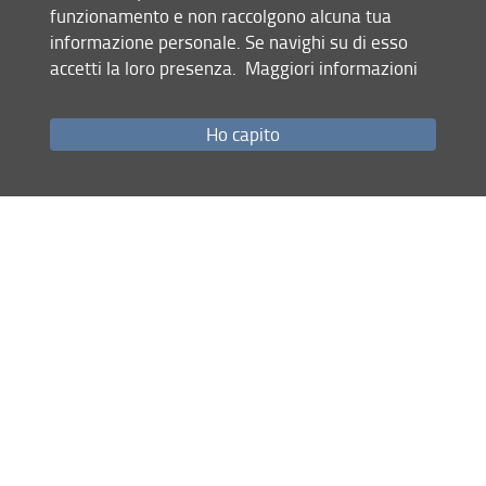
funzionamento e non raccolgono alcuna tua
(fiammetta.cosci@unifi.it).
informazione personale. Se navighi su di esso
accetti la loro presenza.
Maggiori informazioni
Ho capito
Condividi
ultimo aggiornamento
05.08.2026
Mappa del sito
RSS feed
Privacy