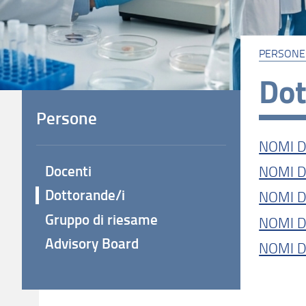
PERSONE
Dot
Persone
NOMI D
Docenti
NOMI D
Dottorande/i
NOMI D
Gruppo di riesame
NOMI D
Advisory Board
NOMI D