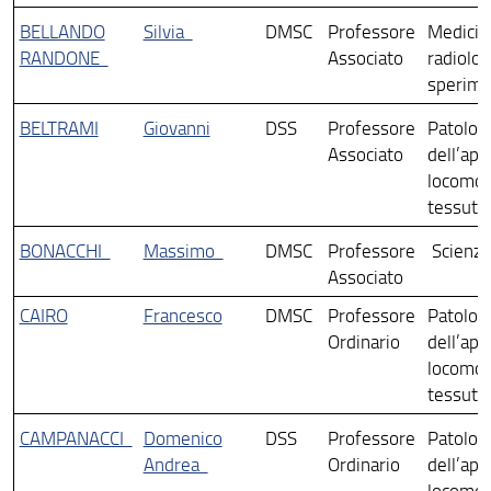
BELLANDO
Silvia
DMSC
Professore
Medicin
RANDONE
Associato
radiolog
sperime
BELTRAMI
Giovanni
DSS
Professore
Patologi
Associato
dell’app
locomot
tessuti c
BONACCHI
Massimo
DMSC
Professore
Scienze
Associato
CAIRO
Francesco
DMSC
Professore
Patologi
Ordinario
dell’app
locomot
tessuti c
CAMPANACCI
Domenico
DSS
Professore
Patologi
Andrea
Ordinario
dell’app
locomot