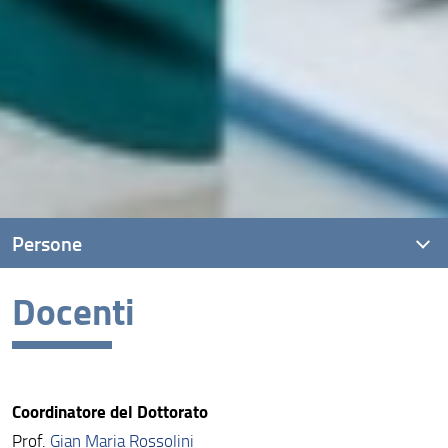
Persone
Docenti
Docenti
Dottorande/i
Gruppo di riesame
Coordinatore del Dottorato
Advisory Board
Prof.
Gian Maria Rossolini