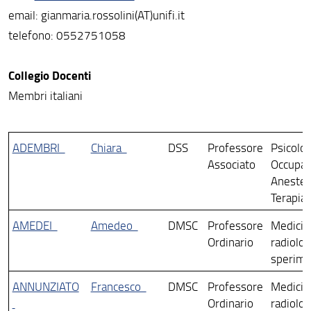
email: gianmaria.rossolini(AT)unifi.it
telefono: 0552751058
Collegio Docenti
Membri italiani
ADEMBRI
Chiara
DSS
Professore
Psicolog
Associato
Occupaz
Anestes
Terapia 
AMEDEI
Amedeo
DMSC
Professore
Medicin
Ordinario
radiolog
sperime
ANNUNZIATO
Francesco
DMSC
Professore
Medicin
Ordinario
radiolog