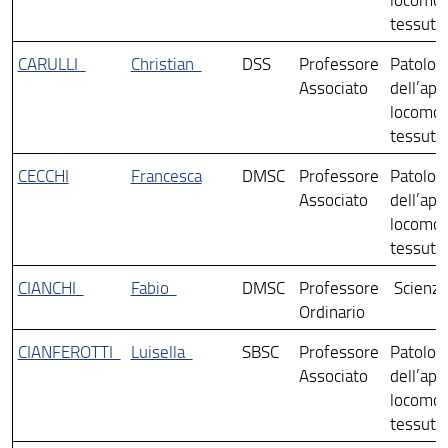
tessuti c
CARULLI
Christian
DSS
Professore
Patologi
Associato
dell’app
locomot
tessuti c
CECCHI
Francesca
DMSC
Professore
Patologi
Associato
dell’app
locomot
tessuti c
CIANCHI
Fabio
DMSC
Professore
Scienze
Ordinario
CIANFEROTTI
Luisella
SBSC
Professore
Patologi
Associato
dell’app
locomot
tessuti c