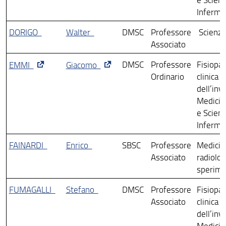
Infermie
DORIGO
Walter
DMSC
Professore
Scienze
Associato
DMSC
Professore
Fisiopat
EMMI
Giacomo
Ordinario
clinica e
dell’inv
Medicin
e Scien
Infermie
FAINARDI
Enrico
SBSC
Professore
Medicin
Associato
radiolog
sperime
FUMAGALLI
Stefano
DMSC
Professore
Fisiopat
Associato
clinica e
dell’inv
Medicin