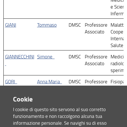
e Scien
Infermie
GIANI
Tommaso
DMSC
Professore
Malattie
Associato
Coopera
Internaz
Salute 
GIANNECCHINI
Simone
DMSC
Professore
Medicin
Associato
radiolog
sperime
GORI
Anna Maria
DMSC
Professore
Fisiopat
Associato
clinica e
dell’inv
Cookie
Medicin
e Scien
I cookie di questo sito servono al suo corretto
Infermie
funzionamento e non raccolgono alcuna tua
informazione personale. Se navighi su di esso
GUIDUCCI
Serena
DMSC
Professore
Patologi