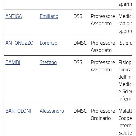
sperime
ANTIGA
Emiliano
DSS
Professore
Medicin
Associato
radiolog
sperime
ANTONUZZO
Lorenzo
DMSC
Professore
Scienze
Associato
BAMBI
Stefano
DSS
Professore
Fisiopat
Associato
clinica e
dell’inv
Medicin
e Scien
Infermie
BARTOLONI
Alessandro
DMSC
Professore
Malattie
Ordinario
Coopera
Internaz
Salute 