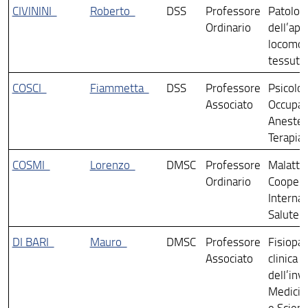
CIVININI
Roberto
DSS
Professore
Patologi
Ordinario
dell’app
locomot
tessuti c
COSCI
Fiammetta
DSS
Professore
Psicolog
Associato
Occupaz
Anestes
Terapia 
COSMI
Lorenzo
DMSC
Professore
Malattie
Ordinario
Coopera
Internaz
Salute 
DI BARI
Mauro
DMSC
Professore
Fisiopat
Associato
clinica e
dell’inv
Medicin
e Scien