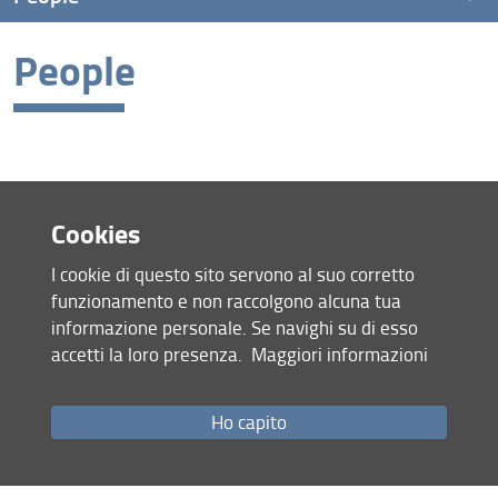
People
Personnel
PhD Students
Review Group
Advisory Board
Cookies
I cookie di questo sito servono al suo corretto
funzionamento e non raccolgono alcuna tua
Site map
informazione personale. Se navighi su di esso
RSS feed
accetti la loro presenza.
Maggiori informazioni
Privacy policy
Legal notices
Accessibility
Ho capito
Monitoring