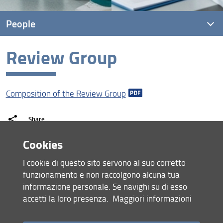
People
Review Group
Personnel
PhD Students
Composition of the Review Group
Review Group
Advisory Board
Share
Cookies
last update
30.05.2026
I cookie di questo sito servono al suo corretto
funzionamento e non raccolgono alcuna tua
informazione personale. Se navighi su di esso
accetti la loro presenza.
Maggiori informazioni
Site map
RSS feed