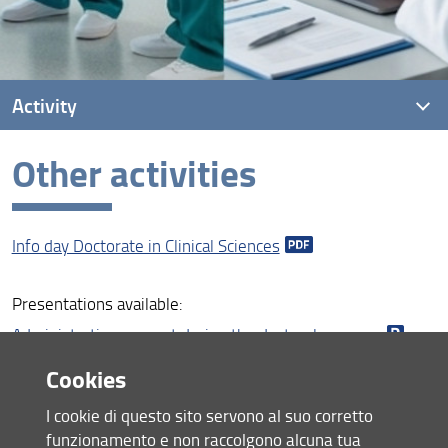
Activity
Other activities
Conferences and seminars
Other activities
Info day Doctorate in Clinical Sciences
Presentations available:
Administrative support during the doctoral program
Cookies
Share
I cookie di questo sito servono al suo corretto
funzionamento e non raccolgono alcuna tua
last update