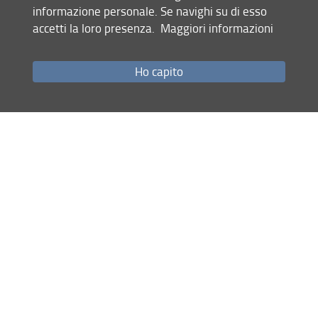
informazione personale. Se navighi su di esso
29.01.2026
accetti la loro presenza.
Maggiori informazioni
Ho capito
Site map
RSS feed
Privacy policy
Legal notices
Accessibility
Monitoring
Dottorato di Ricerca Scienze Cliniche
© Copyright 2012-2026 Università degli Studi di Firenze UNIFI
P.IVA/Cod.Fis 01279680480
Largo Brambilla, 3 - 50134 Firenze (FI)